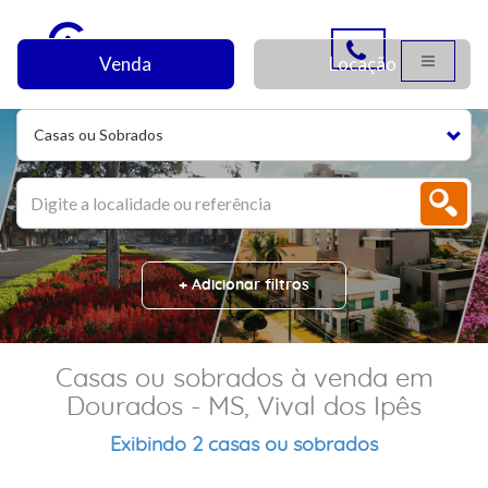
Venda
Locação
Casas ou Sobrados
+ Adicionar filtros
Casas ou sobrados à venda em
Dourados - MS, Vival dos Ipês
Exibindo 2 casas ou sobrados