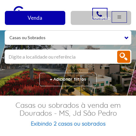
Venda
Locação
Casas ou Sobrados
+ Adicionar filtros
Casas ou sobrados à venda em
Dourados - MS, Jd Sâo Pedro
Exibindo 2 casas ou sobrados