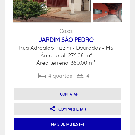
Casa,
JARDIM SÂO PEDRO
Rua Adroaldo Pizzini -
Dourados - MS
Área total: 276,08 m²
Área terreno: 360,00 m²
4
quartos
4
CONTATAR
COMPARTILHAR
MAIS DETALHES [+]