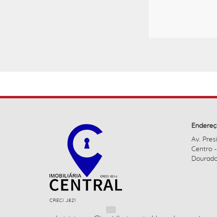
Endereç
Av. Pres
Centro 
Dourado
CRECI J821