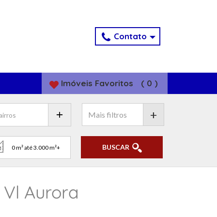
Contato
Imóveis
Favoritos
(
0
)
+
BUSCAR
 Vl Aurora