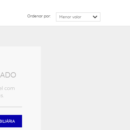
Ordenar por:
RADO
el com
s.
ILIÁRIA