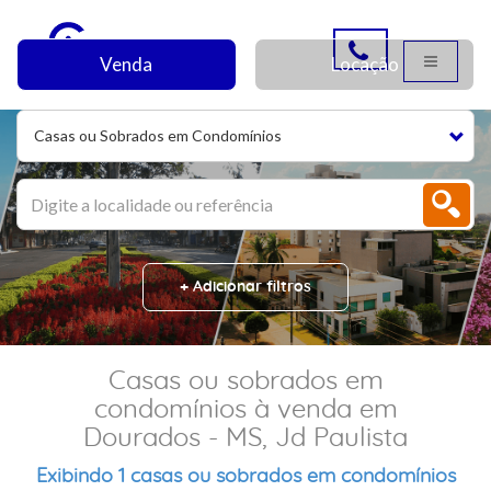
Venda
Locação
Casas ou Sobrados em Condomínios
+ Adicionar filtros
Casas ou sobrados em
condomínios à venda em
Dourados - MS, Jd Paulista
Exibindo 1 casas ou sobrados em condomínios