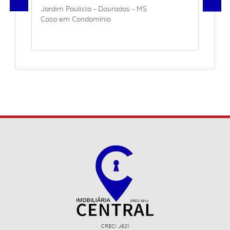
Jardim Paulista - Dourados - MS
Casa em Condomínio
CRECI J821