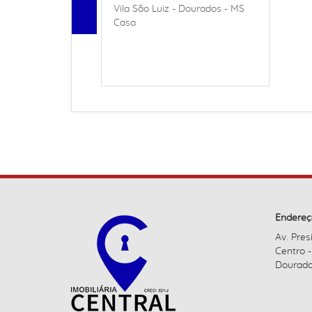
Vila São Luiz - Dourados - MS
Casa
Endereç
Av. Pres
Centro 
Dourado