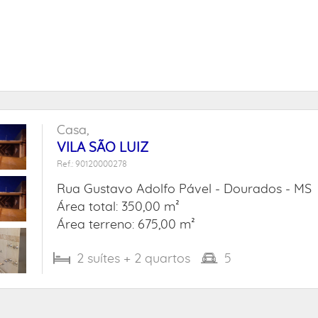
Casa,
VILA SÃO LUIZ
Ref.: 90120000278
Rua Gustavo Adolfo Pável -
Dourados - MS
Área total: 350,00 m²
Área terreno: 675,00 m²
2
suítes
+ 2
quartos
5