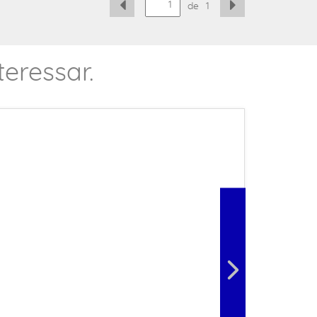
de
1
eressar.