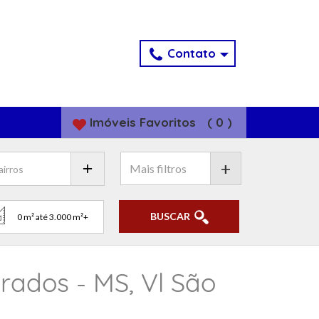
Contato
Imóveis
Favoritos
(
0
)
+
BUSCAR
ados - MS, Vl São