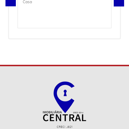
Casa
CRECI J821