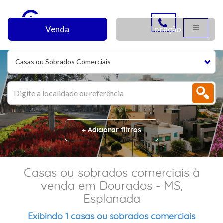
Venda
Locação
Casas ou Sobrados Comerciais
+ Adicionar filtros
Casas ou sobrados comerciais à
venda em Dourados - MS,
Esplanada
Exibindo 1 casas ou sobrados comerciais