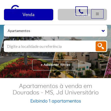
Venda
Locação
Apartamentos
+ Adicionar filtros
Apartamentos à venda em
Dourados - MS, Jd Universitário
Exibindo 1 apartamentos