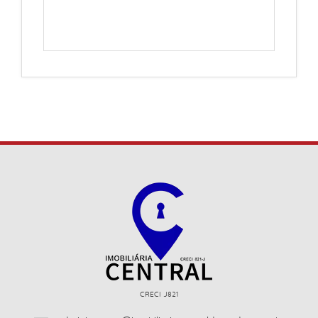
CRECI J821