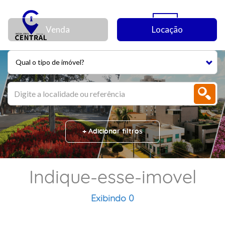
Venda
Locação
Qual o tipo de imóvel?
+ Adicionar filtros
Indique-esse-imovel
Exibindo 0